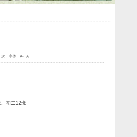
次
字体：
A-
A+
班、初二12班