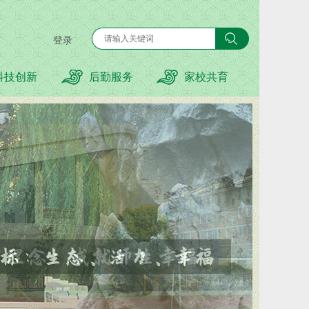
登录
科技创新
后勤服务
家校共育