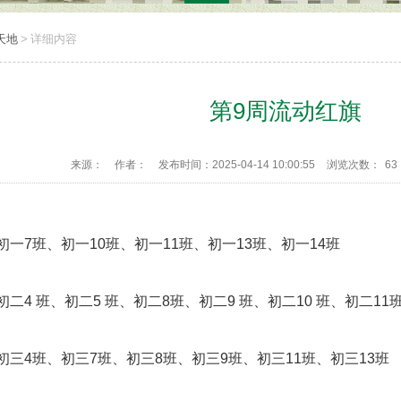
天地
>
详细内容
第9周流动红旗
来源：
作者：
发布时间：2025-04-14 10:00:55
浏览次数：
63
初一7班、
初一10班、初一11班、初一13班、初一14班
二4 班、初二5 班、初二8班、初二9 班、初二10 班、初二11
初三4班、初三7班、初三8班、初三9班、初三11班、初三13班