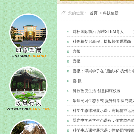
您的位置：
首页
>
科技创新
对标国际前沿 深耕STEM育人 —
科创筑梦启新程，捷报频传耀翠岗
喜报
喜报
喜报：翠岗学子在 “启航杯” 扬州
喜 报
科技改变生活 创意闪耀校园
聚焦蜀冈生态系统 提升科学探究能
科学生态课程展示课：高扬精神运河
翠岗中学科学生态课程：传古韵余响
科学生态课程展示课：探秘蜀冈瘦